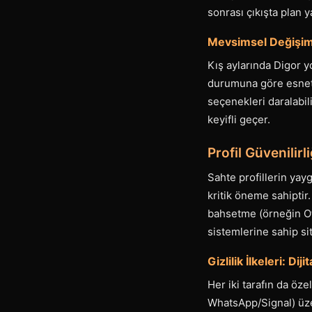
sonrası çıkışta plan 
Mevsimsel Değişiml
Kış aylarında Digor 
durumuna göre esnetme
seçenekleri daralabili
keyifli geçer.
Profil Güvenilirl
Sahte profillerin yay
kritik öneme sahiptir.
bahsetme (örneğin Otlu
sistemlerine sahip sit
Gizlilik İlkeleri: Dij
Her iki tarafın da öze
WhatsApp/Signal) üzer