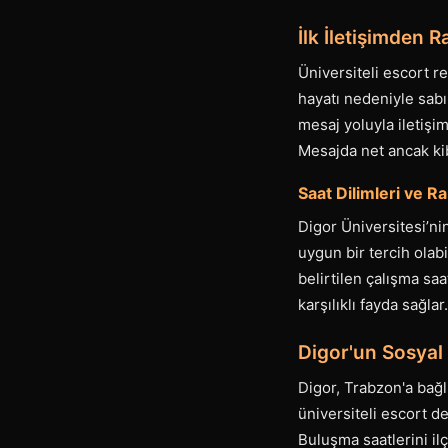
İlk İletişimden
Üniversiteli escort r
hayatı nedeniyle sabır
mesaj yoluyla iletişi
Mesajda net ancak kib
Saat Dilimleri ve 
Digor Üniversitesi’ni
uygun bir tercih olab
belirtilen çalışma sa
karşılıklı fayda sağlar.
Digor'un Sosyal
Digor, Trabzon'a bağl
üniversiteli escort d
Buluşma saatlerini il