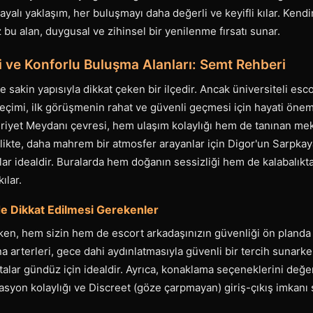
dayalı yaklaşım, her buluşmayı daha değerli ve keyifli kılar. Kend
bu alan, duygusal ve zihinsel bir yenilenme fırsatı sunar.
i ve Konforlu Buluşma Alanları: Semt Rehberi
e sakin yapısıyla dikkat çeken bir ilçedir. Ancak üniversiteli es
çimi, ilk görüşmenin rahat ve güvenli geçmesi için hayati önem t
yet Meydanı çevresi, hem ulaşım kolaylığı hem de tanınan meka
irlikte, daha mahrem bir atmosfer arayanlar için Digor'un Sarpka
lar idealdir. Buralarda hem doğanın sessizliği hem de kalabalıkt
ılar.
e Dikkat Edilmesi Gerekenler
ken, hem sizin hem de escort arkadaşınızın güvenliği ön planda 
na arterleri, gece dahi aydınlatmasıyla güvenli bir tercih sunarke
talar gündüz için idealdir. Ayrıca, konaklama seçeneklerini değe
vasyon kolaylığı ve Discreet (göze çarpmayan) giriş-çıkış imkan