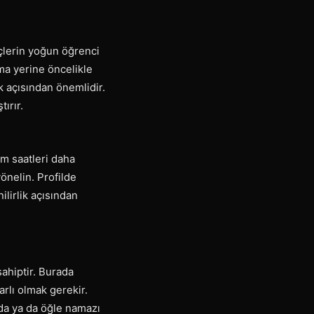
nçlerin yoğun öğrenci
ama yerine öncelikle
k açısından önemlidir.
ırır.
am saatleri daha
önelin. Profilde
ilirlik açısından
ahiptir. Burada
rlı olmak gerekir.
nda ya da öğle namazı