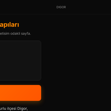
DIGOR
apıları
letisim odakli sayfa.
lu ilçesi Digor,