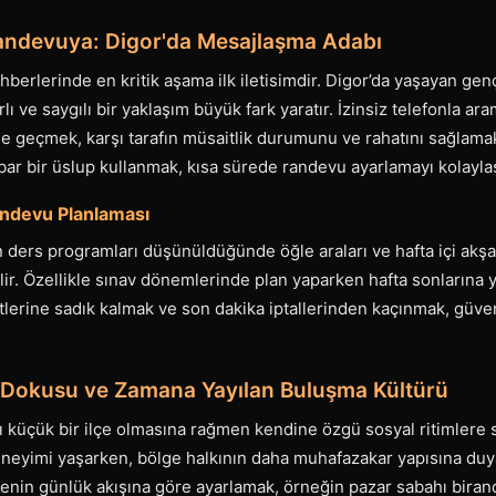
 Randevuya: Digor'da Mesajlaşma Adabı
ehberlerinde en kritik aşama ilk iletisimdir. Digor’da yaşayan ge
lı ve saygılı bir yaklaşım büyük fark yaratır. İzinsiz telefonla ar
me geçmek, karşı tarafın müsaitlik durumunu ve rahatını sağlama
ar bir üslup kullanmak, kısa sürede randevu ayarlamayı kolaylaşt
Randevu Planlaması
n ders programları düşünüldüğünde öğle araları ve hafta içi akş
ilir. Özellikle sınav dönemlerinde plan yaparken hafta sonlarına y
atlerine sadık kalmak ve son dakika iptallerinden kaçınmak, güven
 Dokusu ve Zamana Yayılan Buluşma Kültürü
ı küçük bir ilçe olmasına rağmen kendine özgü sosyal ritimlere s
eneyimi yaşarken, bölge halkının daha muhafazakar yapısına duya
çenin günlük akışına göre ayarlamak, örneğin pazar sabahı bira