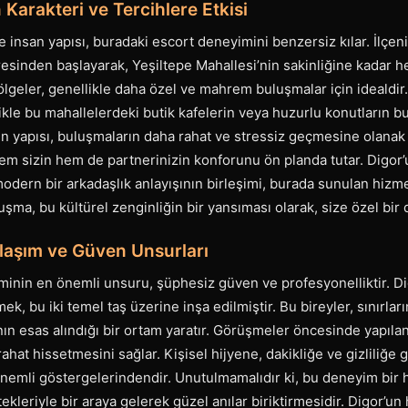
 Karakteri ve Tercihlere Etkisi
e insan yapısı, buradaki escort deneyimini benzersiz kılar. İlçe
inden başlayarak, Yeşiltepe Mahallesi’nin sakinliğine kadar her
lgeler, genellikle daha özel ve mahrem buluşmalar için idealdir.
likle bu mahallelerdeki butik kafelerin veya huzurlu konutların 
in yapısı, buluşmaların daha rahat ve stressiz geçmesine olanak 
hem sizin hem de partnerinizin konforunu ön planda tutar. Digor
modern bir arkadaşlık anlayışının birleşimi, burada sunulan hizme
luşma, bu kültürel zenginliğin bir yansıması olarak, size özel bi
laşım ve Güven Unsurları
minin en önemli unsuru, şüphesiz güven ve profesyonelliktir. Di
mek, bu iki temel taş üzerine inşa edilmiştir. Bu bireyler, sınırlar
anın esas alındığı bir ortam yaratır. Görüşmeler öncesinde yapılan
 rahat hissetmesini sağlar. Kişisel hijyene, dakikliğe ve gizliliğe
önemli göstergelerindendir. Unutulmamalıdır ki, bu deneyim bir 
stekleriyle bir araya gelerek güzel anılar biriktirmesidir. Digor’u