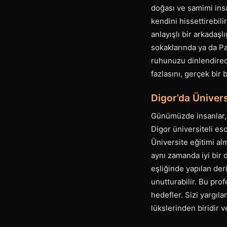
doğası ve samimi insan
kendini hissettirebili
anlayışlı bir arkadaş
sokaklarında ya da Pa
ruhunuzu dinlendirece
fazlasını, gerçek bir 
Digor’da Ünivers
Günümüzde insanlar, y
Digor üniversiteli es
Üniversite eğitimi alm
aynı zamanda iyi bir 
eşliğinde yapılan der
unutturabilir. Bu prof
hedefler. Sizi yargı
lükslerinden biridir