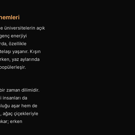
nemleri
e üniversitelerin açık
genç enerjiyi
rda, özellikle
elaşı yaşanır. Kışın
rken, yaz aylarında
popülerleşir.
ir zaman dilimidir.
 insanları da
unluğu aşar hem de
, ağaç çiçekleriyle
ıkar; erken