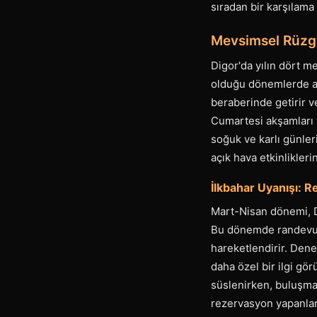
sıradan bir karşılama 
Mevsimsel Rüzga
Digor'da yılın dört me
olduğu dönemlerde at
beraberinde getirir ve
Cumartesi akşamları v
soğuk ve karlı günle
açık hava etkinlikleri
İlkbahar Uyanışı: 
Mart-Nisan dönemi, Di
Bu dönemde randevu ta
hareketlendirir. Dene
daha özel bir ilgi gö
süslenirken, buluşma 
rezervasyon yapanlar,