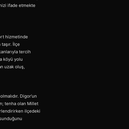
inizi ifade etmekte
cort hizmetinde
aşır. İlçe
nlarıyla tercih
ya köyü yolu
an uzak oluş,
olmalıdır. Digor’un
n; tenha olan Millet
rlendirirken ilçedeki
ı sunduğunu