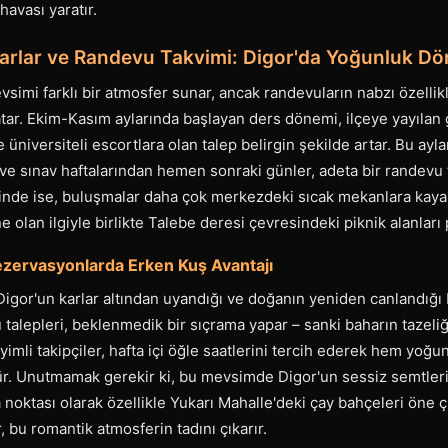
havası yaratır.
rlar ve Randevu Takvimi: Digor'da Yoğunluk Dö
vsimi farklı bir atmosfer sunar, ancak randevuların nabzı özellikl
ar. Ekim-Kasım aylarında başlayan ders dönemi, ilçeye yayılan 
 üniversiteli escortlara olan talep belirgin şekilde artar. Bu ayla
e sınav haftalarından hemen sonraki günler, adeta bir randevu t
rinde ise, buluşmalar daha çok merkezdeki sıcak mekanlara kaya
ne olan ilgiyle birlikte Talebe deresi çevresindeki piknik alanları 
Rezervasyonlarda Erken Kuş Avantajı
gor'un karlar altından uyandığı ve doğanın yeniden canlandığı b
lepleri, beklenmedik bir sıçrama yapar – sanki baharın tazeliği
yimli takipçiler, hafta içi öğle saatlerini tercih ederek hem yoğ
rür. Unutmamak gerekir ki, bu mevsimde Digor'un sessiz semtleri
noktası olarak özellikle Yukarı Mahalle'deki çay bahçeleri öne ç
 bu romantik atmosferin tadını çıkarır.