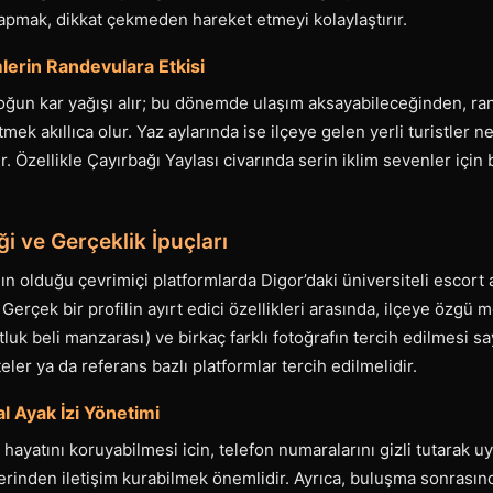
yapmak, dikkat çekmeden hareket etmeyi kolaylaştırır.
erin Randevulara Etkisi
yoğun kar yağışı alır; bu dönemde ulaşım aksayabileceğinden, ra
k akıllıca olur. Yaz aylarında ise ilçeye gelen yerli turistler 
r. Özellikle Çayırbağı Yaylası civarında serin iklim sevenler içi
iği ve Gerçeklik İpuçları
gın olduğu çevrimiçi platformlarda Digor’daki üniversiteli escor
 Gerçek bir profilin ayırt edici özellikleri arasında, ilçeye özgü
k beli manzarası) ve birkaç farklı fotoğrafın tercih edilmesi sayı
eler ya da referans bazlı platformlar tercih edilmelidir.
ital Ayak İzi Yönetimi
l hayatını koruyabilmesi icin, telefon numaralarını gizli tutarak u
inden iletişim kurabilmek önemlidir. Ayrıca, buluşma sonrasında