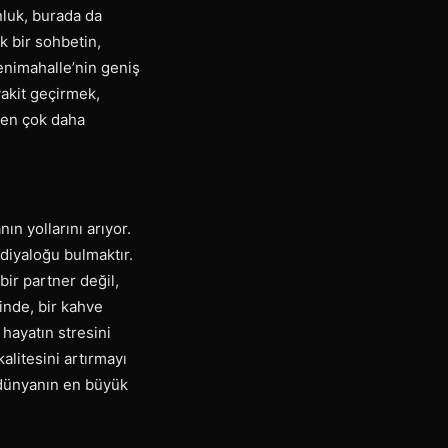
unluk, burada da
ak bir sohbetin,
Yenimahalle’nin geniş
vakit geçirmek,
kten çok daha
n yollarını arıyor.
diyaloğu bulmaktır.
 bir partner değil,
inde, bir kahve
 hayatın stresini
kalitesini artırmayı
 dünyanın en büyük