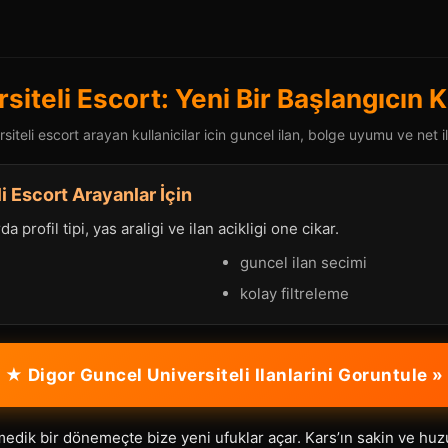
siteli Escort: Yeni Bir Başlangıcın K
iteli escort arayan kullanicilar icin guncel ilan, bolge uyumu ve net i
i Escort Arayanlar İçin
a profil tipi, yas araligi ve ilan acikligi one cikar.
guncel ilan secimi
kolay filtreleme
★ Digor Guncel Universiteli Ilanlarini Goruntule »
dik bir dönemeçte bize yeni ufuklar açar. Kars’ın sakin ve huzur