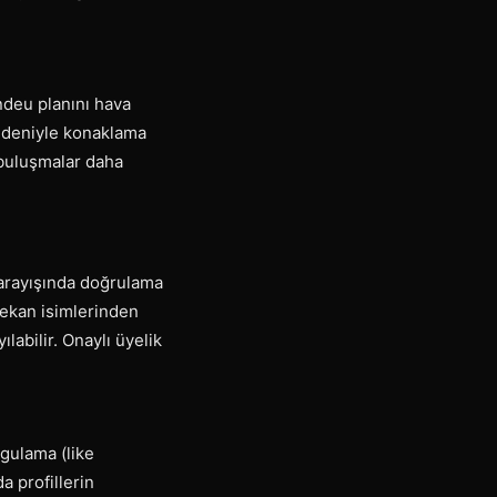
ndeu planını hava
nedeniyle konaklama
n buluşmalar daha
t arayışında doğrulama
 mekan isimlerinden
labilir. Onaylı üyelik
ygulama (like
 profillerin