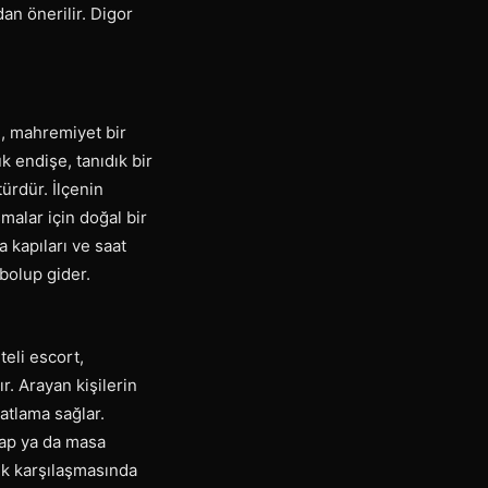
dan önerilir. Digor
e, mahremiyet bir
k endişe, tanıdık bir
ürdür. İlçenin
alar için doğal bir
a kapıları ve saat
bolup gider.
eli escort,
r. Arayan kişilerin
atlama sağlar.
tap ya da masa
dık karşılaşmasında