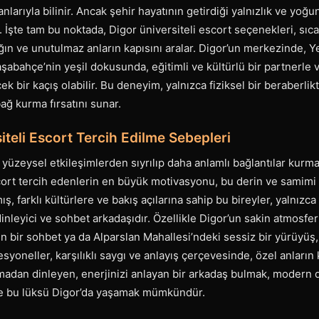
larıyla bilinir. Ancak şehir hayatının getirdiği yalnızlık ve yoğ
r. İşte tam bu noktada, Digor üniversiteli escort seçenekleri, sıc
lığın ve unutulmaz anların kapısını aralar. Digor’un merkezinde, 
şabahçe’nin yeşil dokusunda, eğitimli ve kültürlü bir partnerle 
k bir kaçış olabilir. Bu deneyim, yalnızca fiziksel bir beraberli
bağ kurma fırsatını sunar.
iteli Escort Tercih Edilme Sebepleri
üzeysel etkileşimlerden sıyrılıp daha anlamlı bağlantılar kurmanı
cort tercih edenlerin en büyük motivasyonu, bu derin ve samimi 
ış, farklı kültürlere ve bakış açılarına sahip bu bireyler, yalnızca
dinleyici ve sohbet arkadaşıdır. Özellikle Digor’un sakin atmosfer
in bir sohbet ya da Alparslan Mahallesi’ndeki sessiz bir yürüyüş,
esyoneller, karşılıklı saygı ve anlayış çerçevesinde, özel anların 
lamadan dinleyen, enerjinizi anlayan bir arkadaş bulmak, modern
 ve bu lüksü Digor’da yaşamak mümkündür.