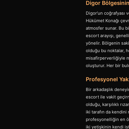
Digor Bölgesinin
Digor’un coğrafyası v
Hükümet Konağı çevres
atmosfer sunar. Bu bö
escort arayışı, genel
yönelir. Bölgenin sak
olduğu bu noktalar, 
misafirperverliğiyle 
oluşturur. Her bir bu
Profesyonel Yak
Bir arkadaşlık deneyi
escort ile vakit geçir
olduğu, karşılıklı rız
iki tarafın da kendini
profesyonelliğin en 
iki yetişkinin kendi i