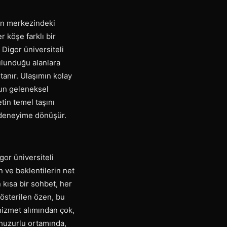
nin merkezindeki
 köşe farklı bir
 Digor üniversiteli
bulunduğu alanlara
tanır. Ulaşımın kolay
’un geleneksel
tin temel taşını
r deneyime dönüşür.
gor üniversiteli
ın ve beklentilerin net
 kısa bir sohbet, her
 gösterilen özen, bu
hizmet alımından çok,
n huzurlu ortamında,