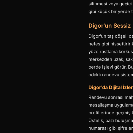
silinmesi veya geçici 
gibi küçük bir yerde 
Digor'un Sessiz 
Digor'un taş döşeli d
nefes gibi hissettirir
yüze rastlama korkusud
merkezden uzak, sakin
perde işlevi görür. Bu
odaklı randevu sistem
Digor'da Dijital İzle
Randevu sonrası mahr
mesajlaşma uygulamalar
profillerinde geçmiş 
Üstelik, bazı buluşma
numarası gibi şifrele