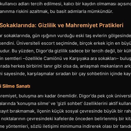
kullanıcı adları tercih edilmesi, kalıcı bir kaydın olmaması açısın
tanınma riskini azaltmak, bu basit adımlarla mümkündür.
Sokaklarında: Gizlilik ve Mahremiyet Pratikleri
ar sokaklarında, gün ışığının vurduğu eski taş evlerin gölgesind
 kendini. Üniversiteli escort seçiminde, birçok erkek için en büyü
ur. Bu yüzden, Digor'da gizlilik sadece bir tercih değil, bir kült
 semtleri –özellikle Camiönü ve Karşıyaka ara sokakları– buluşm
rada herkes birbirini tanır gibi olsa da, anlaşmalı mekanların ark
i sayesinde, karşılaşmalar sıradan bir çay sohbetinin içinde kay
ri Silme Sanatı
emiyet, buluşma anı kadar önemlidir. Digor'da pek çok üniversit
ında 'konuşma silme' ve 'gizli sohbet' özelliklerini aktif kullanı
kayıt bırakmamak, ilçenin küçük sosyal çevresinde büyük bir rah
 noktalarının çevresindeki kafelerde önceden belirlenmiş bir ki
me yöntemleri, sözlü iletişimi minimuma indirerek olası bir tanı