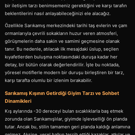
bir iletişim tarzı benimsemeniz gerektiğini ve karşı tarafın
beklentilerini nasıl anlayabileceğinizi ele alacağız.
Özellikle Sarıkamış merkezindeki tarihi taş evlerin ve çam
ormanlarıyla çevrili sokakların huzur veren atmosferi,
görüşmelerin daha sakin ve samimi geçmesine olanak
tanır. Bu nedenle, atılacak ilk mesajdaki üslup, seçilen
kıyafetlerden buluşma noktasındaki duruşa kadar her
detay, bir bütün olarak değerlendirilir. İşte bu noktada,
yöresel motiflerle modern bir duruşu birleştiren bir tarz,
karşı tarafta olumlu bir izlenim bırakabilir.
Sarıkamış Kışının Getirdiği Giyim Tarzı ve Sohbet
Dinamikleri
Kış aylarında -30 dereceyi bulan sıcaklıklarla baş etmek
zorunda olan Sarıkamışlılar, giyimde işlevselliği ön planda
tutar. Ancak bu, stilin tamamen geri planda kaldığı anlamına
gelmez. Aksine, yerel halkın tercih ettiği kazaklar, atkılar ve