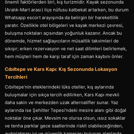
önemli faktörlerden biri, kış turizmidir. Kayak sezonunda
(Aralık-Mart arası) ilçe nüfusu katbekat artarken, bu durum
Whatsapp escort arayışında da belirgin bir hareketlilik
yaratır. Özellikle otel bölgeleri ve kayak merkezi çevresi,
buluşma noktaları açısından yoğunluk kazanır. Ancak bu
dönemde, hizmet sağlayıcıların müsaitlik takvimleri de
sıkışır; erken rezervasyon ve net saat dilimleri belirlemek,
hem müşteri hem de karşı taraf için zaman kaybını önler.
Cıbıltepe ve Kars Kapı: Kış Sezonunda Lokasyon
Tercihleri
Cıbıltepe’nin eteklerindeki lüks oteller, kış aylarında
buluşmalar için sıkça tercih edilirken, Kars Kapı mevkii
daha sakin ve merkezden uzak alternatifler sunar. Yaz
aylarında ise Şehitler Tepesi’ndeki mesire alanı gibi doğal
noktalar öne çıkar. Mevsim ne olursa olsun, ıssız sokaklar
ve tenha parklar gece saatlerinde riskli olabileceğinden,
aydınlatması iyi ve güvenlik kamerası bulunan alanlarda