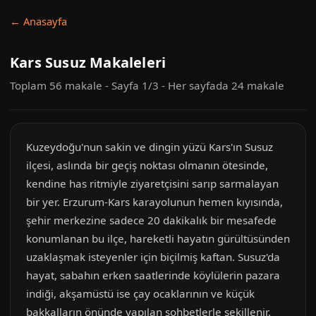
← Anasayfa
Kars Susuz Makaleleri
Toplam 56 makale - Sayfa 1/3 - Her sayfada 24 makale
Kuzeydoğu'nun sakin ve dingin yüzü Kars'ın Susuz
ilçesi, aslında bir geçiş noktası olmanın ötesinde,
kendine has ritmiyle ziyaretçisini sarıp sarmalayan
bir yer. Erzurum-Kars karayolunun hemen kıyısında,
şehir merkezine sadece 20 dakikalık bir mesafede
konumlanan bu ilçe, hareketli hayatın gürültüsünden
uzaklaşmak isteyenler için biçilmiş kaftan. Susuz'da
hayat, sabahın erken saatlerinde köylülerin pazara
indiği, akşamüstü ise çay ocaklarının ve küçük
bakkalların önünde yapılan sohbetlerle şekillenir.