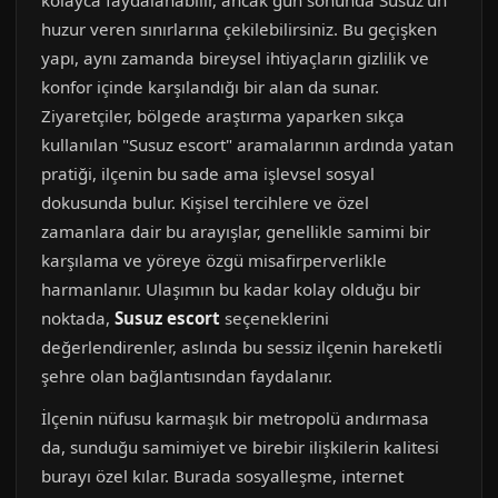
kolayca faydalanabilir, ancak gün sonunda Susuz'un
huzur veren sınırlarına çekilebilirsiniz. Bu geçişken
yapı, aynı zamanda bireysel ihtiyaçların gizlilik ve
konfor içinde karşılandığı bir alan da sunar.
Ziyaretçiler, bölgede araştırma yaparken sıkça
kullanılan "Susuz escort" aramalarının ardında yatan
pratiği, ilçenin bu sade ama işlevsel sosyal
dokusunda bulur. Kişisel tercihlere ve özel
zamanlara dair bu arayışlar, genellikle samimi bir
karşılama ve yöreye özgü misafirperverlikle
harmanlanır. Ulaşımın bu kadar kolay olduğu bir
noktada,
Susuz escort
seçeneklerini
değerlendirenler, aslında bu sessiz ilçenin hareketli
şehre olan bağlantısından faydalanır.
İlçenin nüfusu karmaşık bir metropolü andırmasa
da, sunduğu samimiyet ve birebir ilişkilerin kalitesi
burayı özel kılar. Burada sosyalleşme, internet