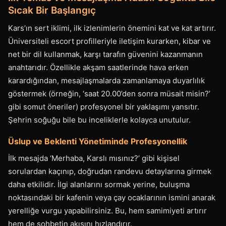
Sıcak Bir Başlangıç
Kars’ın sert iklimi, ilk izlenimlerin önemini kat ve kat artırır.
Üniversiteli escort profilleriyle iletişim kurarken, kibar ve
net bir dil kullanmak, karşı tarafın güvenini kazanmanın
anahtarıdır. Özellikle akşam saatlerinde hava erken
karardığından, mesajlaşmalarda zamanlamaya duyarlılık
göstermek (örneğin, ‘saat 20.00’den sonra müsait misin?’
gibi somut öneriler) profesyonel bir yaklaşımı yansıtır.
Şehrin soğuğu bile bu inceliklerle kolayca unutulur.
Üslup ve Beklenti Yönetiminde Profesyonellik
İlk mesajda ‘Merhaba, Karslı mısınız?’ gibi kişisel
sorulardan kaçınıp, doğrudan randevu detaylarına girmek
daha etkilidir. İlgi alanlarını sormak yerine, buluşma
noktasındaki bir kafenin veya çay ocaklarının ismini anarak
yerelliğe vurgu yapabilirsiniz. Bu, hem samimiyeti artırır
hem de sohbetin akışını hızlandırır.