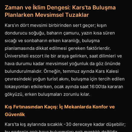
Zaman ve İklim Dengesi: Kars’ta Buluşma
Planlarken Mevsimsel Tuzaklar
Kars’ın dört mevsimi birbirinden sert geçer; kışın
dondurucu soğuğu, baharın çamuru, yazın kısa süren
sıcağı ve sonbaharın erken karanlığı, buluşma
planlamasında dikkat edilmesi gereken faktörlerdir.
Üniversiteli escort ile bir araya gelirken, saat dilimleri ve
hava durumu kadar mevsimsel yoğunluk da göz önünde
bulundurulmalıdır. Örneğin, temmuz ayında Kars Kalesi
çevresindeki yoğun turist akını, buluşma için tercih edilen
lokasyonları etkilerken, ocak ayında saat 16:00’da kararan
gökyüzü, erken buluşmaları zorunlu kılar.
Kış Fırtınasından Kaçış: İç Mekanlarda Konfor ve
Güvenlik
Kars’ta kış aylarında sıcaklık -30 dereceye kadar düşebilir;
bu nedenle açık hava buluşmaları pek mantıklı değildir.