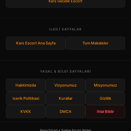
Kars Gecelik Escort
ILGILI SAYFALAR
Kars Escort Ana Sayfa
Tum Makaleler
YASAL & BILGI SAYFALARI
Hakkimizda
Vizyonumuz
Misyonumuz
Icerik Politikasi
Kurallar
Gizlilik
KVKK
DMCA
Ihlal Bildir
Nova Escort • Turkiye Escort Ilanlari