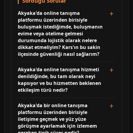
Sorduğu Sorular
Akyaka'da online tanışma
platformu üzerinden birisiyle
buluşmak istediğimde, buluşmanın
evime veya otelime gelmesi
durumunda lojistik olarak nelere
dikkat etmeliyim? Kars'ın bu sakin
ilçesinde güvenliği nasıl sağlarım?
Akyaka'da online tanışma hizmeti
denildiğinde, bu tam olarak neyi
kapsıyor ve bu hizmetten beklenen
etkileşim türü nedir?
Akyaka'da bir online tanışma
platformu üzerinden birisiyle
iletişime geçmek ve yüz yüze
görüşme ayarlamak için izlemem
gereken tipik süreç nedir?