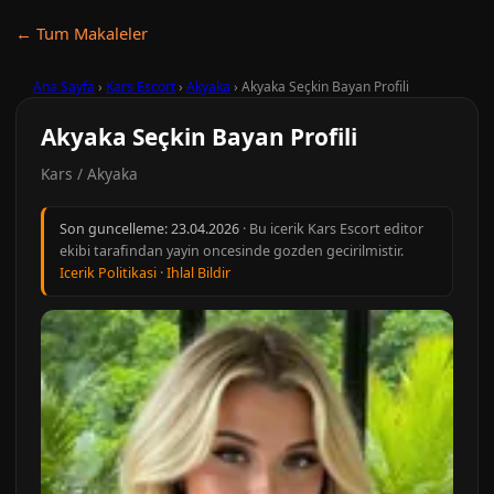
← Tum Makaleler
Ana Sayfa
›
Kars Escort
›
Akyaka
›
Akyaka Seçkin Bayan Profili
Akyaka Seçkin Bayan Profili
Kars / Akyaka
Son guncelleme:
23.04.2026
· Bu icerik Kars Escort editor
ekibi tarafindan yayin oncesinde gozden gecirilmistir.
Icerik Politikasi
·
Ihlal Bildir