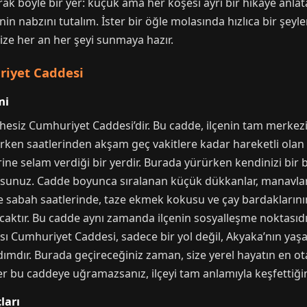
ak böyle bir yer: küçük ama her köşesi ayrı bir hikaye anlat
enin nabzını tutalım. İster bir öğle molasında hızlıca bir şey
size her an her şeyi sunmaya hazır.
riyet Caddesi
mi
üphesiz Cumhuriyet Caddesi’dir. Bu cadde, ilçenin tam merke
ken saatlerinden akşam geç vakitlere kadar hareketli olan bu
irine selam verdiği bir yerdir. Burada yürürken kendinizi bi
unuz. Cadde boyunca sıralanan küçük dükkanlar, manavlar, t
le sabah saatlerinde, taze ekmek kokusu ve çay bardaklarının
caktır. Bu cadde aynı zamanda ilçenin sosyalleşme noktasıdı
ası Cumhuriyet Caddesi, sadece bir yol değil, Akyaka’nın yaş
dımdır. Burada geçireceğiniz zaman, size yerel hayatın en ot
er bu caddeye uğramazsanız, ilçeyi tam anlamıyla keşfettiği
ları