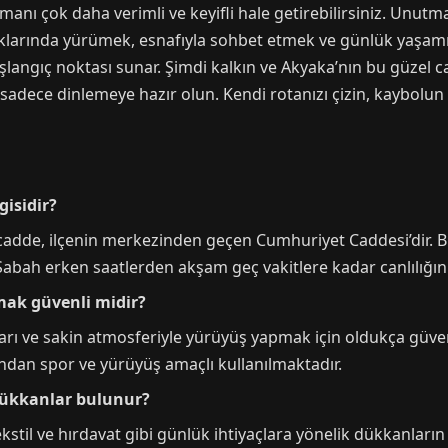
anı çok daha verimli ve keyifli hale getirebilirsiniz. Unutma
larında yürümek, esnafıyla sohbet etmek ve günlük yaşamın
şlangıç noktası sunar. Şimdi kalkın ve Akyaka’nın bu güzel ca
, sadece dinlemeye hazır olun. Kendi rotanızı çizin, kaybolun
gisidir?
 cadde, ilçenin merkezinden geçen Cumhuriyet Caddesi’dir. B
Sabah erken saatlerden akşam geç vakitlere kadar canlılığını
mak güvenli midir?
arı ve sakin atmosferiyle yürüyüş yapmak için oldukça güvenli
ından spor ve yürüyüş amaçlı kullanılmaktadır.
dükkanlar bulunur?
il ve hırdavat gibi günlük ihtiyaçlara yönelik dükkanların yo