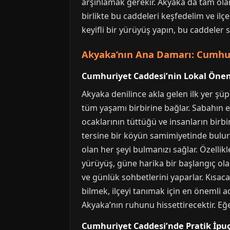
arşınlamak gerekir. Akyaka da tam olar
birlikte bu caddeleri keşfedelim ve ilç
keyifli bir yürüyüş yapın, bu caddeler 
Akyaka’nın Ana Damarı: Cumhu
Cumhuriyet Caddesi’nin Lokal Öne
Akyaka denilince akla gelen ilk yer ş
tüm yaşamı birbirine bağlar. Sabahın er
ocaklarının tüttüğü ve insanların birb
tersine bir köyün samimiyetinde bulurs
olan her şeyi bulmanızı sağlar. Özellik
yürüyüş, güne harika bir başlangıç ola
ve günlük sohbetlerini yaparlar. Kısac
bilmek, ilçeyi tanımak için en önemli a
Akyaka’nın ruhunu hissettirecektir. Eğ
Cumhuriyet Caddesi’nde Pratik İpuç