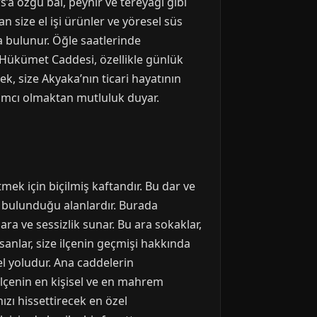
’a özgü bal, peynir ve tereyağı gibi
n size el işi ürünler ve yöresel süs
a bulunur. Öğle saatlerinde
z. Hükümet Caddesi, özellikle günlük
ek, size Akyaka’nın ticari hayatının
dımcı olmaktan mutluluk duyar.
mek için biçilmiş kaftandır. Bu dar ve
in bulunduğu alanlardır. Burada
ra ve sessizlik sunar. Bu ara sokaklar,
sanlar, size ilçenin geçmişi hakkında
l yoludur. Ana caddelerin
 ilçenin en kişisel ve en mahrem
nızı hissettirecek en özel