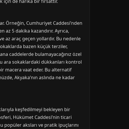
in de harika bir fırsattır.
ağlar. Örneğin, Cumhuriyet Caddesi’nden
n az 5 dakika kazandırır. Ayrıca,
ve az araç geçen yollardır. Bu nedenle
sokaklarda bazen küçük terziler,
ar, ana caddelerde bulamayacağınız özel
bu ara sokaklardaki dükkanları kontrol
ir macera vaat eder. Bu alternatif
ünüzde, Akyaka’nın aslında ne kadar
larıyla keşfedilmeyi bekleyen bir
osferi, Hükümet Caddesi’nin ticari
u popüler aksları ve pratik ipuçlarını