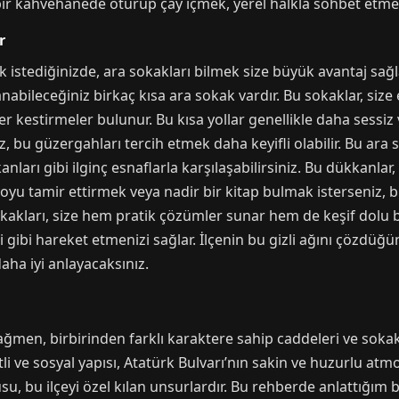
ir kahvehanede oturup çay içmek, yerel halkla sohbet etmek iç
r
mek istediğinizde, ara sokakları bilmek size büyük avantaj s
ileceğiniz birkaç kısa ara sokak vardır. Bu sokaklar, size e
r kestirmeler bulunur. Bu kısa yollar genellikle daha sessiz 
, bu güzergahları tercih etmek daha keyifli olabilir. Bu ara 
anları gibi ilginç esnaflarla karşılaşabilirsiniz. Bu dükkanl
yoyu tamir ettirmek veya nadir bir kitap bulmak isterseniz, 
sokakları, size hem pratik çözümler sunar hem de keşif dolu b
i gibi hareket etmenizi sağlar. İlçenin bu gizli ağını çözdüğ
aha iyi anlayacaksınız.
ağmen, birbirinden farklı karaktere sahip caddeleri ve sokak
li ve sosyal yapısı, Atatürk Bulvarı’nın sakin ve huzurlu atm
su, bu ilçeyi özel kılan unsurlardır. Bu rehberde anlattığım b