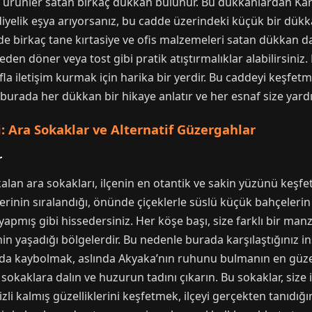
l ürünler satan birkaç dükkan bulunur. Bu dükkanlardan Kars
ediyelik eşya arıyorsanız, bu cadde üzerindeki küçük bir dükka
inde birkaç tane kırtasiye ve ofis malzemeleri satan dükkan d
eden döner veya tost gibi pratik atıştırmalıklar alabilirsini
fla iletişim kurmak için harika bir yerdir. Bu caddeyi keşfetm
, burada her dükkan bir hikaye anlatır ve her esnaf size yar
i: Ara Sokaklar ve Alternatif Güzergahlar
r
lan ara sokakları, ilçenin en otantik ve sakin yüzünü keşfet
vlerinin sıralandığı, önünde çiçeklerle süslü küçük bahçeler
mış gibi hissedersiniz. Her köşe başı, size farklı bir manza
in yaşadığı bölgelerdir. Bu nedenle burada karşılaştığınız in
larda kaybolmak, aslında Akyaka’nın ruhunu bulmanın en güze
a sokaklara dalın ve huzurun tadını çıkarın. Bu sokaklar, size
izli kalmış güzelliklerini keşfetmek, ilçeyi gerçekten tanıdığı