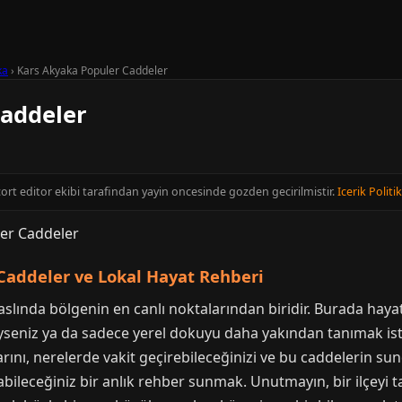
ka
›
Kars Akyaka Populer Caddeler
Caddeler
cort editor ekibi tarafindan yayin oncesinde gozden gecirilmistir.
Icerik Politi
 Caddeler ve Lokal Hayat Rehberi
 aslında bölgenin en canlı noktalarından biridir. Burada hay
iyseniz ya da sadece yerel dokuyu daha yakından tanımak ist
arını, nerelerde vakit geçirebileceğinizi ve bu caddelerin su
bileceğiniz bir anlık rehber sunmak. Unutmayın, bir ilçeyi t