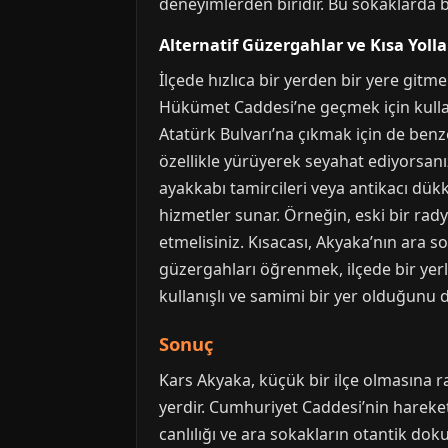
deneyimlerden biridir. Bu sokaklarda b
Alternatif Güzergahlar ve Kısa Yolla
İlçede hızlıca bir yerden bir yere git
Hükümet Caddesi’ne geçmek için kullanab
Atatürk Bulvarı’na çıkmak için de benze
özellikle yürüyerek seyahat ediyorsanız
ayakkabı tamircileri veya antikacı dükk
hizmetler sunar. Örneğin, eski bir rad
etmelisiniz. Kısacası, Akyaka’nın ara 
güzergahları öğrenmek, ilçede bir yerl
kullanışlı ve samimi bir yer olduğunu d
Sonuç
Kars Akyaka, küçük bir ilçe olmasına r
yerdir. Cumhuriyet Caddesi’nin hareket
canlılığı ve ara sokakların otantik doku