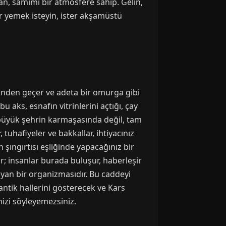
an, samimi bir atmosfere sahip. Gelin,
ler yemek isteyin, ister akşamüstü
zinden geçer ve adeta bir omurga gibi
 aks, esnafın vitrinlerini açtığı, çay
r büyük şehrin karmaşasında değil, tam
uhafiyeler ve bakkallar, ihtiyacınız
 şıngırtısı eşliğinde yapacağınız bir
r; insanlar burada buluşur, haberleşir
ayan bir organizmasıdır. Bu caddeyi
antik hallerini gösterecek ve Kars
nizi söyleyemezsiniz.