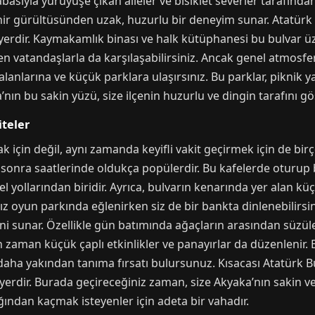
abasıyla yürüyüşe çıkan aileler ve bisiklet severler tarafında
şehir gürültüsünden uzak, huzurlu bir deneyim sunar. Atatürk
erdir. Kaymakamlık binası ve halk kütüphanesi bu bulvar üze
elen vatandaşlarla da karşılaşabilirsiniz. Ancak genel atmosfe
l alanlarına ve küçük parklara ulaşırsınız. Bu parklar, pikni
nın bu sakin yüzü, size ilçenin huzurlu ve dingin tarafını gös
iteler
 için değil, aynı zamanda keyifli vakit geçirmek için de birç
 sonra saatlerinde oldukça popülerdir. Bu kafelerde oturup 
yollarından biridir. Ayrıca, bulvarın kenarında yer alan küçü
ız oyun parkında eğlenirken siz de bir bankta dinlenebilirsin
ini sunar. Özellikle gün batımında ağaçların arasından süzülen
zaman küçük çaplı etkinlikler ve panayırlar da düzenlenir. Bu
daha yakından tanıma fırsatı bulursunuz. Kısacası Atatürk 
yerdir. Burada geçireceğiniz zaman, size Akyaka’nın sakin 
ığından kaçmak isteyenler için adeta bir vahadır.