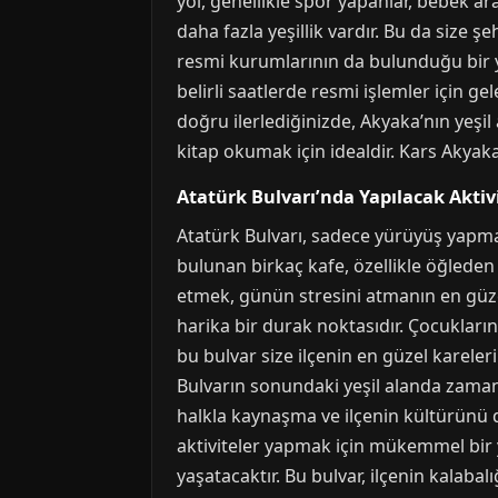
yol, genellikle spor yapanlar, bebek ar
daha fazla yeşillik vardır. Bu da size 
resmi kurumlarının da bulunduğu bir y
belirli saatlerde resmi işlemler için g
doğru ilerlediğinizde, Akyaka’nın yeşi
kitap okumak için idealdir. Kars Akyaka’
Atatürk Bulvarı’nda Yapılacak Aktiv
Atatürk Bulvarı, sadece yürüyüş yapmak
bulunan birkaç kafe, özellikle öğleden
etmek, günün stresini atmanın en güzel 
harika bir durak noktasıdır. Çocukların
bu bulvar size ilçenin en güzel kareler
Bulvarın sonundaki yeşil alanda zaman 
halkla kaynaşma ve ilçenin kültürünü 
aktiviteler yapmak için mükemmel bir 
yaşatacaktır. Bu bulvar, ilçenin kalabal