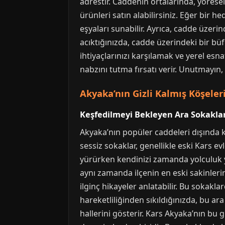
adrestir. Caddenin ortalarında, yörese
ürünleri satın alabilirsiniz. Eğer bir h
eşyaları sunabilir. Ayrıca, cadde üzer
acıktığınızda, cadde üzerindeki bir büf
ihtiyaçlarınızı karşılamak ve yerel esna
nabzını tutma fırsatı verir. Unutmayın
Akyaka’nın Gizli Kalmış Köşeler
Keşfedilmeyi Bekleyen Ara Sokakla
Akyaka’nın popüler caddeleri dışında ka
sessiz sokaklar, genellikle eski Kars e
yürürken kendinizi zamanda yolculuk yap
aynı zamanda ilçenin en eski sakinlerin
ilginç hikayeler anlatabilir. Bu sokak
hareketliliğinden sıkıldığınızda, bu ar
hallerini gösterir. Kars Akyaka’nın bu g