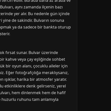
n tercih edilir. Burada daha az araba ve
 Bulvarı, aynı zamanda ilçenin bazı
rinde yer alır. Bu nedenle gün içinde
ri yine de sakindir. Bulvarın sonuna
k yapmak ya da sadece bir bankta oturup
terir.
ok fırsat sunar. Bulvar üzerinde
bir kahve veya çay eşliğinde sohbet
k bir oyun alanı, çocuklu aileler için
iz. Eğer fotoğrafçılığa meraklıysanız,
 ışıklar, harika bir atmosfer yaratır.
 etkinliklere denk gelirseniz, yerel
Bulvarı, hem dinlenmek hem de hafif
ve huzurlu ruhunu tam anlamıyla