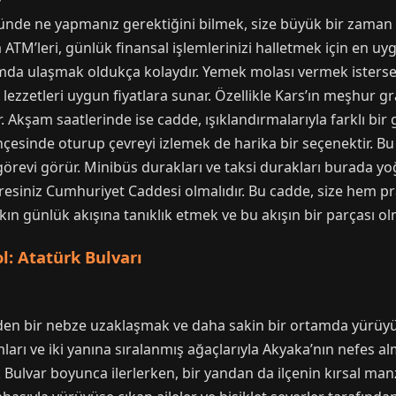
nde ne yapmanız gerektiğini bilmek, size büyük bir zaman k
TM’leri, günlük finansal işlemlerinizi halletmek için en uyg
mda ulaşmak oldukça kolaydır. Yemek molası vermek istersen
 lezzetleri uygun fiyatlara sunar. Özellikle Kars’ın meşhur g
r. Akşam saatlerinde ise cadde, ışıklandırmalarıyla farklı b
bahçesinde oturup çevreyi izlemek de harika bir seçenektir. B
görevi görür. Minibüs durakları ve taksi durakları burada y
adresiniz Cumhuriyet Caddesi olmalıdır. Bu cadde, size hem 
lkın günlük akışına tanıklık etmek ve bu akışın bir parçası olm
l: Atatürk Bulvarı
den bir nebze uzaklaşmak ve daha sakin bir ortamda yürüyü
mları ve iki yanına sıralanmış ağaçlarıyla Akyaka’nın nefes al
 Bulvar boyunca ilerlerken, bir yandan da ilçenin kırsal manz