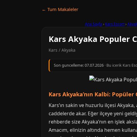
← Tum Makaleler
Ana Sayfa
›
Kars Escort
›
Akya
Kars Akyaka Populer 
Kars / Akyaka
Son guncelleme:
07.07.2026
· Bu icerik Kars Es
Kars Akyaka’nın Kalbi: Popüler
Kars’ın sakin ve huzurlu ilçesi Akyaka,
caddelerde akar. Eğer ilçeye yeni geld
rehberde size Akyaka’nın en işlek aksl
Amacım, elinizin altında hemen kullana