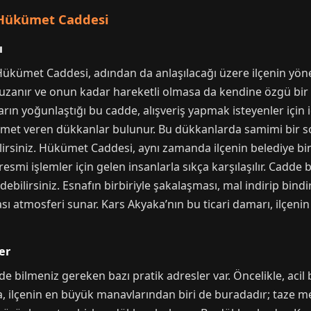
: Hükümet Caddesi
ı
Hükümet Caddesi, adından da anlaşılacağı üzere ilçenin yöne
anır ve onun kadar hareketli olmasa da kendine özgü bir canl
arın yoğunlaştığı bu cadde, alışveriş yapmak isteyenler için 
 hizmet veren dükkanlar bulunur. Bu dükkanlarda samimi bir soh
ilirsiniz. Hükümet Caddesi, aynı zamanda ilçenin belediye bin
resmi işlemler için gelen insanlarla sıkça karşılaşılır. Cadd
debilirsiniz. Esnafın birbiriyle şakalaşması, mal indirip bindir
sı atmosferi sunar. Kars Akyaka’nın bu ticari damarı, ilçeni
er
bilmeniz gereken bazı pratik adresler var. Öncelikle, acil 
ca, ilçenin en büyük manavlarından biri de buradadır; taze 