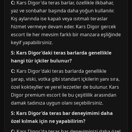
C:
Kars Digor'da teras barlar, özellikle ilkbahar,
yaz ve sonbahar başında daha yoğun kullanılır.
Kış aylarında ise kapalı veya ısıtmalı teraslar
hizmet vermeye devam eder. Kars Digor gercek
escort ile her mevsim farklı bir manzara eşliğinde
keyif yapabilirsiniz.
S: Kars Digor'daki teras barlarda genellikle
hangi tür içkiler bulunur?
C:
Kars Digor'daki teras barlarda genellikle
şarap, viski, votka gibi standart içkilerin yanı sıra,
özel kokteyller ve yerel lezzetler de bulunur. Kars
Digor premium escort ile bu çeşitlilik arasından
damak tadınıza uygun olanı seçebilirsiniz.
S: Kars Digor'da teras bar deneyimimi daha
özel kılmak için ne yapabilirim?
C:
Kars Digor'da teras bar deneyiminizi daha özel