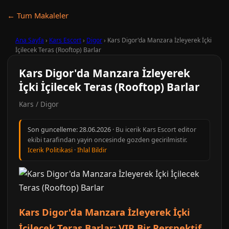
← Tum Makaleler
Ana Sayfa
›
Kars Escort
›
Digor
›
Kars Digor'da Manzara İzleyerek İçki
İçilecek Teras (Rooftop) Barlar
Kars Digor'da Manzara İzleyerek
İçki İçilecek Teras (Rooftop) Barlar
Kars / Digor
Son guncelleme:
28.06.2026
· Bu icerik Kars Escort editor
ekibi tarafindan yayin oncesinde gozden gecirilmistir.
Icerik Politikasi
·
Ihlal Bildir
Kars Digor'da Manzara İzleyerek İçki
İçilecek Teras Barlar: VIP Bir Perspektif