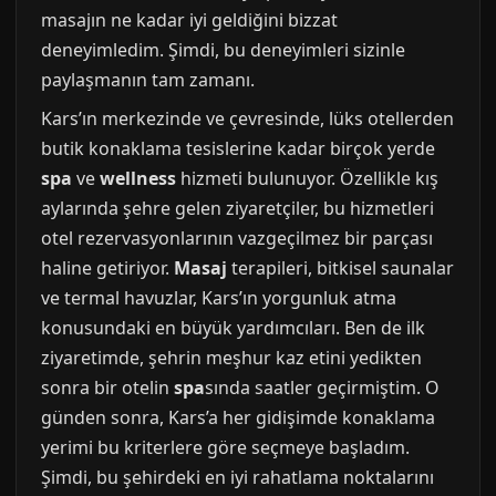
masajın ne kadar iyi geldiğini bizzat
deneyimledim. Şimdi, bu deneyimleri sizinle
paylaşmanın tam zamanı.
Kars’ın merkezinde ve çevresinde, lüks otellerden
butik konaklama tesislerine kadar birçok yerde
spa
ve
wellness
hizmeti bulunuyor. Özellikle kış
aylarında şehre gelen ziyaretçiler, bu hizmetleri
otel rezervasyonlarının vazgeçilmez bir parçası
haline getiriyor.
Masaj
terapileri, bitkisel saunalar
ve termal havuzlar, Kars’ın yorgunluk atma
konusundaki en büyük yardımcıları. Ben de ilk
ziyaretimde, şehrin meşhur kaz etini yedikten
sonra bir otelin
spa
sında saatler geçirmiştim. O
günden sonra, Kars’a her gidişimde konaklama
yerimi bu kriterlere göre seçmeye başladım.
Şimdi, bu şehirdeki en iyi rahatlama noktalarını