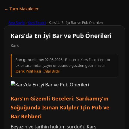
← Tum Makaleler
Ana Sayfa
›
Kars Escort
›
Kars'da En İyi Bar ve Pub Önerileri
Kars'da En İyi Bar ve Pub Önerileri
Kars
Son guncelleme:
02.05.2026
· Bu icerik Kars Escort editor
ekibi tarafindan yayin oncesinde gozden gecirilmistir.
Icerik Politikasi
·
Ihlal Bildir
Kars'ın Gizemli Geceleri: Sarıkamış'ın
Soğuğunda Isınan Kalpler İçin Pub ve
Bar Rehberi
Beyazın ve tarihin hüküm sürdüğü Kars,