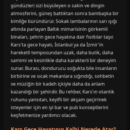
gündüzleri sizi büyüleyen o sakin ve dingin
atmosferini, güneş battıktan sonra bambaşka bir
kimliğe büründürür. Sokak lambalarının sarı ışığı
altında parlayan Baltık mimarisinin görkemli
binaları, şehrin gece hayatına dair fısıltılar taşır.
Kars'ta gece hayatı, İstanbul ya da İzmir'in
hareketli temposundan uzak, daha butik, daha
samimi ve kesinlikle daha karakterli bir deneyim
sunar. Burası, dondurucu soğukta bile insanların
birbirine ve sıcak mekanlara sığındığı, sohbetin
ve müziğin bir kadeh içkiyle daha da anlam
kazandığı bir şehirdir. Bu rehber, Kars'ın otantik
ruhunu yansıtan, keyifli bir akşam geçirmek
isteyenler için en iyi bar ve pub konseptlerini
keşfetmenize yardımcı olacak.
Kars Gece Hayatının Kalbi Nerede Atar?