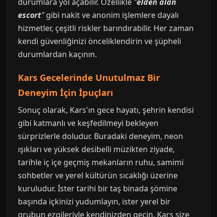
durumlara yol açabilir. Özellikle
"
elden alan
escort
"
gibi nakit ve anonim işlemlere dayalı
hizmetler, çeşitli riskler barındırabilir. Her zaman
kendi güvenliğinizi önceliklendirin ve şüpheli
durumlardan kaçının.
Kars Gecelerinde Unutulmaz Bir
Deneyim İçin İpuçları
Sonuç olarak, Kars'ın gece hayatı, şehrin kendisi
gibi katmanlı ve keşfedilmeyi bekleyen
sürprizlerle doludur. Buradaki deneyim, neon
ışıkları ve yüksek desibelli müzikten ziyade,
tarihle iç içe geçmiş mekanların ruhu, samimi
sohbetler ve yerel kültürün sıcaklığı üzerine
kuruludur. İster tarihi bir taş binada şömine
başında içkinizi yudumlayın, ister yerel bir
grubun ezgileriyle kendinizden geçin, Kars size