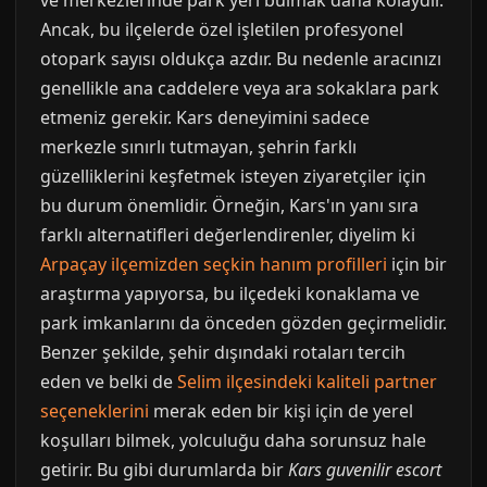
ve merkezlerinde park yeri bulmak daha kolaydır.
Ancak, bu ilçelerde özel işletilen profesyonel
otopark sayısı oldukça azdır. Bu nedenle aracınızı
genellikle ana caddelere veya ara sokaklara park
etmeniz gerekir. Kars deneyimini sadece
merkezle sınırlı tutmayan, şehrin farklı
güzelliklerini keşfetmek isteyen ziyaretçiler için
bu durum önemlidir. Örneğin, Kars'ın yanı sıra
farklı alternatifleri değerlendirenler, diyelim ki
Arpaçay ilçemizden seçkin hanım profilleri
için bir
araştırma yapıyorsa, bu ilçedeki konaklama ve
park imkanlarını da önceden gözden geçirmelidir.
Benzer şekilde, şehir dışındaki rotaları tercih
eden ve belki de
Selim ilçesindeki kaliteli partner
seçeneklerini
merak eden bir kişi için de yerel
koşulları bilmek, yolculuğu daha sorunsuz hale
getirir. Bu gibi durumlarda bir
Kars guvenilir escort