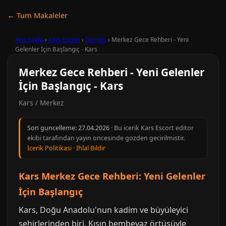
← Tum Makaleler
Ana Sayfa
›
Kars Escort
›
Merkez
›
Merkez Gece Rehberi - Yeni
Gelenler İçin Başlangıç - Kars
Merkez Gece Rehberi - Yeni Gelenler
İçin Başlangıç - Kars
Kars / Merkez
Son guncelleme:
27.04.2026
· Bu icerik Kars Escort editor
ekibi tarafindan yayin oncesinde gozden gecirilmistir.
Icerik Politikasi
·
Ihlal Bildir
Kars Merkez Gece Rehberi: Yeni Gelenler
İçin Başlangıç
Kars, Doğu Anadolu'nun kadim ve büyüleyici
şehirlerinden biri. Kışın bembeyaz örtüsüyle