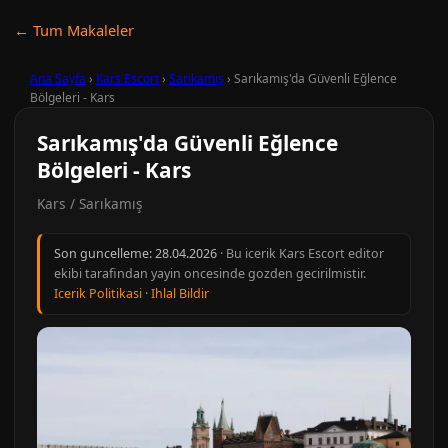
← Tum Makaleler
Ana Sayfa
›
Kars Escort
›
Sarıkamış
›
Sarıkamış'da Güvenli Eğlence
Bölgeleri - Kars
Sarıkamış'da Güvenli Eğlence
Bölgeleri - Kars
Kars / Sarıkamış
Son guncelleme:
28.04.2026
· Bu icerik Kars Escort editor
ekibi tarafindan yayin oncesinde gozden gecirilmistir.
Icerik Politikasi
·
Ihlal Bildir