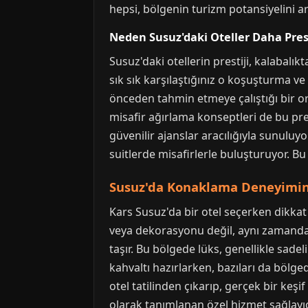
hepsi, bölgenin turizm potansiyelini art
Neden Susuz'daki Oteller Daha Prest
Susuz'daki otellerin prestiji, kalabalı
sık sık karşılaştığınız o koşuşturma ve
önceden tahmin etmeye çalıştığı bir or
misafir ağırlama konseptleri de bu prest
güvenilir ajanslar aracılığıyla sunuluyor
suitlerde misafirlerle buluşturuyor. Bu 
Susuz'da Konaklama Deneyimini
Kars Susuz'da bir otel seçerken dikka
veya dekorasyonu değil, aynı zamanda ç
taşır. Bu bölgede lüks, genellikle sadeli
kahvaltı hazırlarken, bazıları da bölge
otel tatilinden çıkarıp, gerçek bir keş
olarak tanımlanan özel hizmet sağlayıcıl