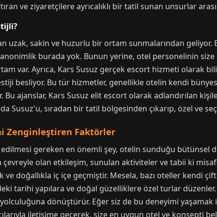
ıran ve ziyaretçilere ayrıcalıklı bir tatil sunan unsurlar aras
ijli?
ktan uzak, sakin ve huzurlu bir ortam sunmalarından geliyor. B
 anonimlik burada yok. Bunun yerine, otel personelinin size is
tam var. Ayrıca, Kars Susuz gerçek escort hizmeti olarak bil
iji besliyor. Bu tür hizmetler, genellikle otelin kendi bünyes
. Bu ajanslar, Kars Susuz elit escort olarak adlandırılan kişile
da Susuz'u, sıradan bir tatil bölgesinden çıkarıp, özel ve seç
 Zenginleştiren Faktörler
t edilmesi gereken en önemli şey, otelin sunduğu bütünsel
evreyle olan etkileşim, sunulan aktiviteler ve tabii ki misa
k ve doğallıkla iç içe geçmiştir. Mesela, bazı oteller kendi çif
deki tarihi yapılara ve doğal güzelliklere özel turlar düzenler
if yolculuğuna dönüştürür. Eğer siz de bu deneyimi yaşamak is
arıyla iletişime geçerek, size en uygun otel ve konsepti belir