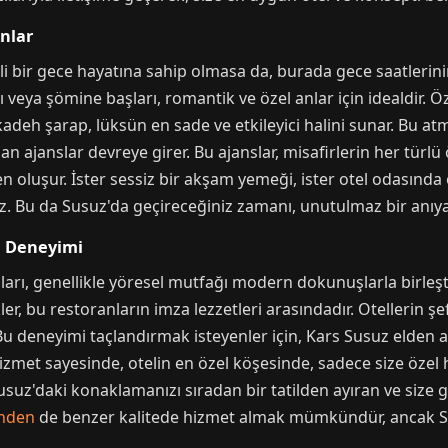
nlar
i bir gece hayatına sahip olmasa da, burada gece saatlerinin 
 veya şömine başları, romantik ve özel anlar için idealdir. Öze
kadeh şarap, lüksün en sade ve etkileyici halini sunar. Bu at
an ajanslar devreye girer. Bu ajanslar, misafirlerin her türlü
oluşur. İster sessiz bir akşam yemeği, ister otel odasında ö
niz. Bu da Susuz'da geçireceğiniz zamanı, unutulmaz bir anı
n Deneyimi
ları, genellikle yöresel mutfağı modern dokunuşlarla birleşti
er, bu restoranların imza lezzetleri arasındadır. Otellerin şe
Bu deneyimi taçlandırmak isteyenler için, Kars Susuz elden a
izmet sayesinde, otelin en özel köşesinde, sadece size özel
 Susuz'daki konaklamanızı sıradan bir tatilden ayıran ve size
inden
de benzer kalitede hizmet almak mümkündür, ancak Sus