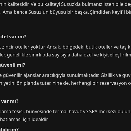
nın kalitesidir. Ve bu kaliteyi Susuz'da bulmanız işten bile de
z. Ama bence Susuz'un büyüsü bir başka. Şimdiden keyifli bir 
otel var mı?
ncir oteller yoktur. Ancak, bölgedeki butik oteller ve taş kon
, genellikle sınırlı oda sayısıyla daha özel ve kişiselleştiril
güvenli mi?
 ve güvenilir ajanslar aracılığıyla sunulmaktadır. Gizlilik ve
etini ön planda tutar. Yine de, herhangi bir rezervasyon ön
 var mı?
klama tesisi, bünyesinde termal havuz ve SPA merkezi bulundu
atlaması için idealdir.
abilirim?