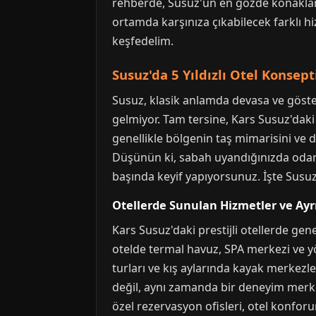
rehberde, Susuz'un en gözde konaklama 
ortamda karşınıza çıkabilecek farklı hi
keşfedelim.
Susuz'da 5 Yıldızlı Otel Konsep
Susuz, klasik anlamda devasa ve gösteri
gelmiyor. Tam tersine, Kars Susuz'daki
genellikle bölgenin taş mimarisini ve
Düşünün ki, sabah uyandığınızda odanı
başında keyif yapıyorsunuz. İşte Susuz
Otellerde Sunulan Hizmetler ve Ayrı
Kars Susuz'daki prestijli otellerde gene
otelde termal havuz, SPA merkezi ve yö
turları ve kış aylarında kayak merkezle
değil, aynı zamanda bir deneyim merke
özel rezervasyon ofisleri, otel konfor