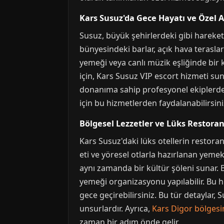
Kars Susuz'da Gece Hayatı ve Özel A
Susuz, büyük şehirlerdeki gibi hareketl
bünyesindeki barlar, açık hava terasları
yemeği veya canlı müzik eşliğinde bir 
için, Kars Susuz VIP escort hizmeti sun
donanıma sahip profesyonel ekiplerden 
için bu hizmetlerden faydalanabilirsi
Bölgesel Lezzetler ve Lüks Restora
Kars Susuz'daki lüks otellerin restoran
eti ve yöresel otlarla hazırlanan yemekl
aynı zamanda bir kültür şöleni sunar. 
yemeği organizasyonu yapılabilir. Bu h
gece geçirebilirsiniz. Bu tür detaylar,
unsurlardır. Ayrıca,
Kars Digor bölges
zaman bir adım önde gelir.