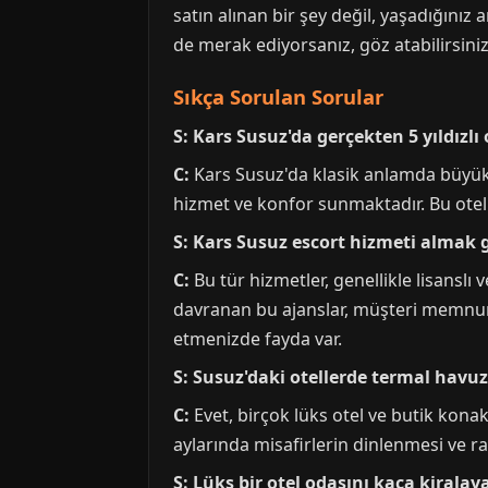
satın alınan bir şey değil, yaşadığınız a
de merak ediyorsanız, göz atabilirsini
Sıkça Sorulan Sorular
S: Kars Susuz'da gerçekten 5 yıldızlı 
C:
Kars Susuz'da klasik anlamda büyük zi
hizmet ve konfor sunmaktadır. Bu oteller
S: Kars Susuz escort hizmeti almak 
C:
Bu tür hizmetler, genellikle lisanslı
davranan bu ajanslar, müşteri memnuniy
etmenizde fayda var.
S: Susuz'daki otellerde termal havuz
C:
Evet, birçok lüks otel ve butik kona
aylarında misafirlerin dinlenmesi ve rah
S: Lüks bir otel odasını kaça kiralay