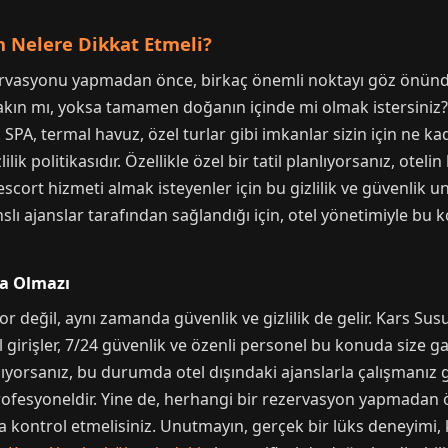
en Nelere Dikkat Etmeli?
ezervasyonu yapmadan önce, birkaç önemli noktayı göz önünd
ın mı, yoksa tamamen doğanın içinde mi olmak istersiniz? 
PA, termal havuz, özel turlar gibi imkanlar sizin için ne k
izlilik politikasıdır. Özellikle özel bir tatil planlıyorsanız, 
scort hizmeti almak isteyenler için bu gizlilik ve güvenlik 
sanslı ajanslar tarafından sağlandığı için, otel yönetimiyle b
sa Olmazı
 değil, aynı zamanda güvenlik ve gizlilik de gelir. Kars Susuz'
irişler, 7/24 güvenlik ve özenli personel bu konuda size ga
lıyorsanız, bu durumda otel dışındaki ajanslarla çalışmanız g
rofesyoneldir. Yine de, herhangi bir rezervasyon yapmadan ö
aka kontrol etmelisiniz. Unutmayın, gerçek bir lüks deneyim