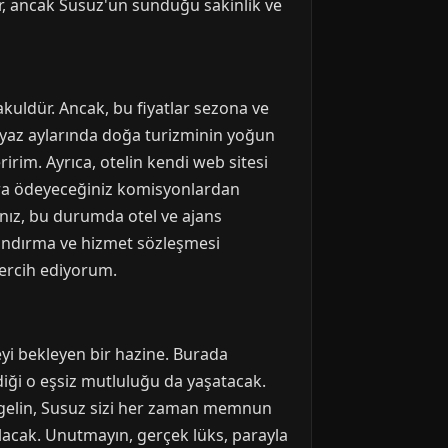
ir, ancak Susuz'un sunduğu sakinlik ve
makuldür. Ancak, bu fiyatlar sezona ve
e yaz aylarında doğa turizminin yoğun
irim. Ayrıca, otelin kendi web sitesi
ra ödeyeceğiniz komisyonlardan
sanız, bu durumda otel ve ajans
tlandırma ve hizmet sözleşmesi
tercih ediyorum.
eyi bekleyen bir hazine. Burada
diği o eşsiz mutluluğu da yaşatacak.
n gelin, Susuz sizi her zaman memnun
kılacak. Unutmayın, gerçek lüks, parayla