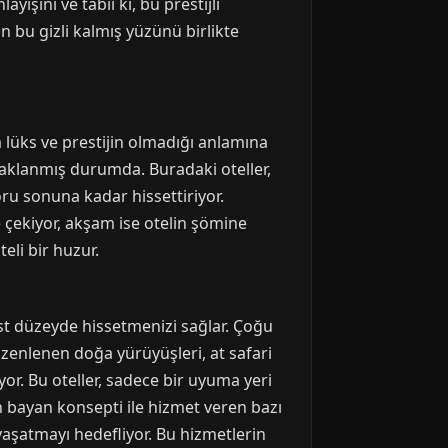
şını ve tabii ki, bu prestijli
n bu gizli kalmış yüzünü birlikte
a lüks ve prestijin olmadığı anlamına
daklanmış durumda. Buradaki oteller,
u sonuna kadar hissettiriyor.
 çekiyor, akşam ise otelin şömine
eli bir huzur.
n üst düzeyde hissetmenizi sağlar. Çoğu
üzenlenen doğa yürüyüşleri, at safari
or. Bu oteller, sadece bir uyuma yeri
 bayan konsepti ile hizmet veren bazı
yaşatmayı hedefliyor. Bu hizmetlerin