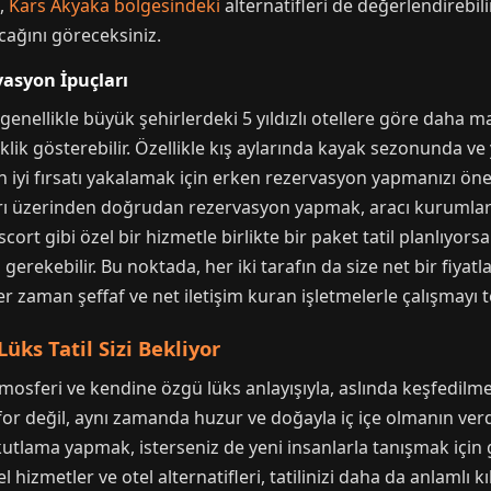
a,
Kars Akyaka bölgesindeki
alternatifleri de değerlendirebil
cağını göreceksiniz.
asyon İpuçları
, genellikle büyük şehirlerdeki 5 yıldızlı otellere göre daha 
lik gösterebilir. Özellikle kış aylarında kayak sezonunda v
n iyi fırsatı yakalamak için erken rezervasyon yapmanızı öner
arı üzerinden doğrudan rezervasyon yapmak, aracı kurumla
cort gibi özel bir hizmetle birlikte bir paket tatil planlıyor
erekebilir. Bu noktada, her iki tarafın da size net bir fiya
 zaman şeffaf ve net iletişim kuran işletmelerle çalışmayı 
üks Tatil Sizi Bekliyor
atmosferi ve kendine özgü lüks anlayışıyla, aslında keşfedilm
onfor değil, aynı zamanda huzur ve doğayla iç içe olmanın ver
 kutlama yapmak, isterseniz de yeni insanlarla tanışmak içi
hizmetler ve otel alternatifleri, tatilinizi daha da anlamlı 