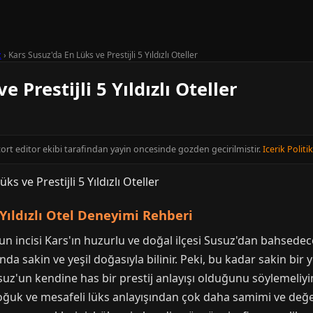
z
›
Kars Susuz'da En Lüks ve Prestijli 5 Yıldızlı Oteller
 Prestijli 5 Yıldızlı Oteller
cort editor ekibi tarafindan yayin oncesinde gozden gecirilmistir.
Icerik Politi
 Yıldızlı Otel Deneyimi Rehberi
un incisi Kars'ın huzurlu ve doğal ilçesi Susuz'dan bahsed
nda sakin ve yeşil doğasıyla bilinir. Peki, bu kadar sakin bir y
usuz'un kendine has bir prestij anlayışı olduğunu söylemeliy
oğuk ve mesafeli lüks anlayışından çok daha samimi ve de