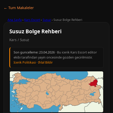
← Tum Makaleler
Ana Sayfa
›
Kars Escort
›
Susuz
›
Susuz Bolge Rehberi
Susuz Bolge Rehberi
Kars / Susuz
Son guncelleme:
23.04.2026
· Bu icerik Kars Escort editor
ekibi tarafindan yayin oncesinde gozden gecirilmistir.
Icerik Politikasi
·
Ihlal Bildir