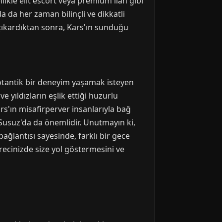
ikle elit escort veya premium ilan gibi
 da her zaman bilinçli ve dikkatli
ı çıkardıktan sonra, Kars'ın sunduğu
e otantik bir deneyim yaşamak isteyen
 yıldızların eşlik ettiği huzurlu
ars'ın misafirperver insanlarıyla bağ
 Susuz'da da önemlidir. Unutmayın ki,
ağlantısı sayesinde, farklı bir gece
recinizde size yol göstermesini ve