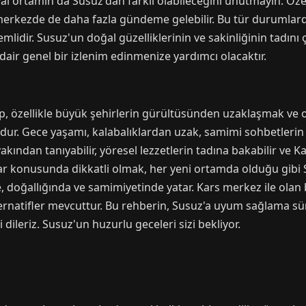
al ortamın da Susuz'dan farklı olabileceğini unutmayın. Özell
merkezde de daha fazla gündeme gelebilir. Bu tür durumlarda
emlidir. Susuz'un doğal güzelliklerinin ve sakinliğinin tadın
dair genel bir izlenim edinmenize yardımcı olacaktır.
 olup, özellikle büyük şehirlerin gürültüsünden uzaklaşmak v
ndur. Gece yaşamı, kalabalıklardan uzak, samimi sohbetlerin ve
akından tanıyabilir, yöresel lezzetlerin tadına bakabilir ve K
nırlar konusunda dikkatli olmak, her yeni ortamda olduğu gibi
, doğallığında ve samimiyetinde yatar. Kars merkez ile olan b
ternatifler mevcuttur. Bu rehberin, Susuz'a uyum sağlama sü
dileriz. Susuz'un huzurlu geceleri sizi bekliyor.