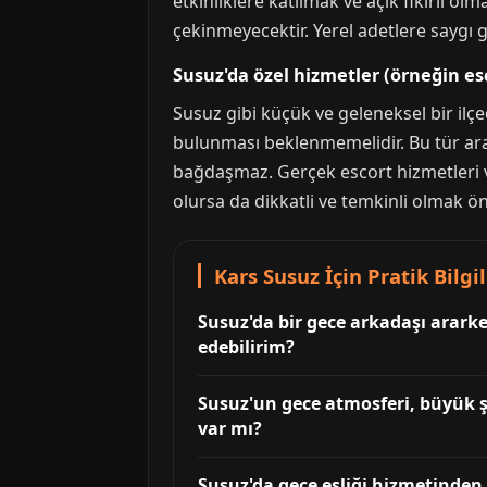
etkinliklere katılmak ve açık fikirli o
çekinmeyecektir. Yerel adetlere saygı g
Susuz'da özel hizmetler (örneğin e
Susuz gibi küçük ve geleneksel bir ilçe
bulunması beklenmemelidir. Bu tür aray
bağdaşmaz. Gerçek escort hizmetleri ve
olursa da dikkatli ve temkinli olmak ön
Kars Susuz İçin Pratik Bilgi
Susuz'da bir gece arkadaşı ararke
edebilirim?
Susuz'un gece atmosferi, büyük şeh
var mı?
Susuz'da gece eşliği hizmetinden 