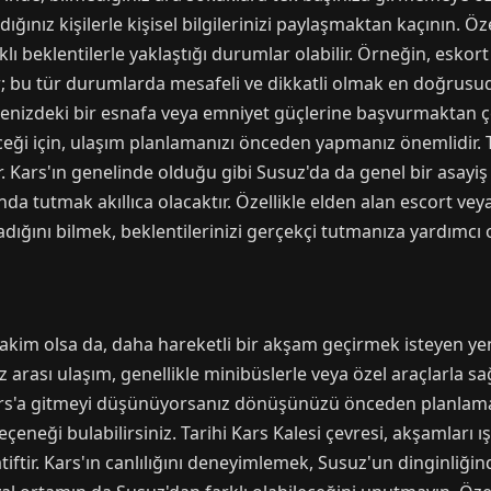
ğınız kişilerle kişisel bilgilerinizi paylaşmaktan kaçının. Öze
rklı beklentilerle yaklaştığı durumlar olabilir. Örneğin, eskor
 bu tür durumlarda mesafeli ve dikkatli olmak en doğrusudu
enizdeki bir esnafa veya emniyet güçlerine başvurmaktan çe
leceği için, ulaşım planlamanızı önceden yapmanız önemlidir. 
. Kars'ın genelinde olduğu gibi Susuz'da da genel bir asay
anda tutmak akıllıca olacaktır. Özellikle elden alan escort ve
dığını bilmek, beklentilerinizi gerçekçi tutmanıza yardımcı 
akim olsa da, daha hareketli bir akşam geçirmek isteyen yen
kez arası ulaşım, genellikle minibüslerle veya özel araçlarla 
 Kars'a gitmeyi düşünüyorsanız dönüşünüzü önceden planlam
eneği bulabilirsiniz. Tarihi Kars Kalesi çevresi, akşamları ışı
atiftir. Kars'ın canlılığını deneyimlemek, Susuz'un dinginliği