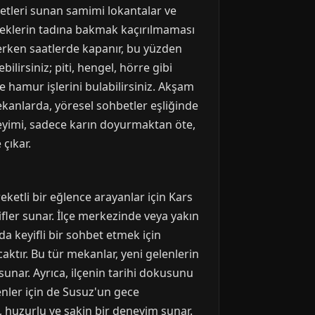
zetleri sunan samimi lokantalar ve
emeklerin tadına bakmak kaçırılmaması
 erken saatlerde kapanır, bu yüzden
irsiniz; piti, hengel, hörre gibi
ve hamur işlerini bulabilirsiniz. Akşam
mekanlarda, yöresel sohbetler eşliğinde
neyimi, sadece karın doyurmaktan öte,
çıkar.
eketli bir eğlence arayanlar için Kars
fler sunar. İlçe merkezinde veya yakın
ada keyifli bir sohbet etmek için
aktır. Bu tür mekanlar, yeni gelenlerin
 sunar. Ayrıca, ilçenin tarihi dokusunu
venler için de Susuz'un gece
, huzurlu ve sakin bir deneyim sunar.