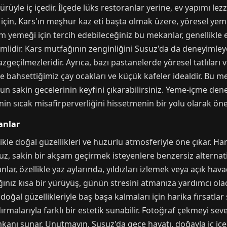
üyle iç içedir. İlçede lüks restoranlar yerine, ev yapımı lez
r için, Kars'ın meşhur kaz eti başta olmak üzere, yöresel y
m yemeği için tercih edebileceğiniz bu mekanlar, genellikle
dir. Kars mutfağının zenginliğini Susuz'da da deneyimleyebil
zgeçilmezleridir. Ayrıca, bazı pastanelerde yöresel tatlıları 
ce bahsettiğimiz çay ocakları ve küçük kafeler idealdir. Bu 
un sakin gecelerinin keyfini çıkarabilirsiniz. Yeme-içme de
in sıcak misafirperverliğini hissetmenin bir yolu olarak öne 
anlar
ikle doğal güzellikleri ve huzurlu atmosferiyle öne çıkar. Har
z, sakin bir akşam geçirmek isteyenlere benzersiz alternati
lar, özellikle yaz aylarında, yıldızları izlemek veya açık hav
ınız kısa bir yürüyüş, günün stresini atmanıza yardımcı olac
doğal güzellikleriyle baş başa kalmaları için harika fırsatlar
dırmalarıyla farklı bir estetik sunabilir. Fotoğraf çekmeyi se
kanı sunar. Unutmayın, Susuz'da gece hayatı, doğayla iç içe