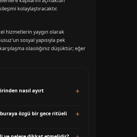
 gelenlere kapılarını açmaktan
leşimi kolaylaştıracaktır.
zel hizmetlerin yaygın olarak
Susuz'un sosyal yapısıyla pek
karşılaşma olasılığınız düşüktür; eğer
irinden nasıl ayırt
 buraya özgü bir gece ritüeli
i ve nelere dikkat etmelidir?