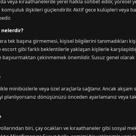
da veya kıraathanelerde yerel halkla sohbet edilir, yöresel y
ile komşuluk ilişkileri güçlendirilir. Aktif gece kulüpleri ve
edir.
 nelerdir?
ara tek başına girmemesi, kişisel bilgilerini tanımadıkları k
e escort gibi farklı beklentilerle yaklaşan kişilerle karşılaşı
re başvurmaktan çekinmemek önemlidir. Susuz genel olarak gü
?
le minibüslerle veya özel araçlarla sağlanır. Ancak akşam s
eyi planlıyorsanız dönüşünüzü önceden ayarlamanız veya taks
?
 yollarından biri, çay ocakları ve kıraathaneler gibi sosyal 