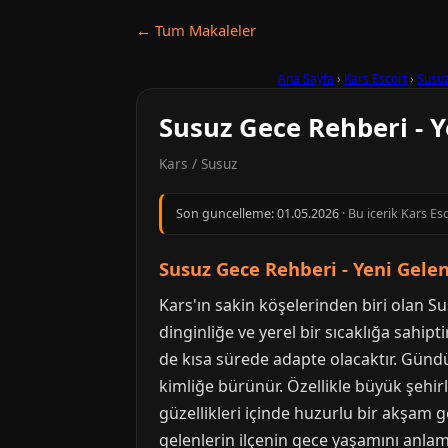
← Tum Makaleler
Ana Sayfa
›
Kars Escort
›
Susu
Susuz Gece Rehberi - Y
Kars / Susuz
Son guncelleme:
01.05.2026
· Bu icerik Kars Es
Susuz Gece Rehberi - Yeni Gelenl
Kars'ın sakin köşelerinden biri olan Su
dinginliğe ve yerel bir sıcaklığa sahipt
de kısa sürede adapte olacaktır. Gündü
kimliğe bürünür. Özellikle büyük şehi
güzellikleri içinde huzurlu bir akşam g
gelenlerin ilçenin gece yaşamını anlam