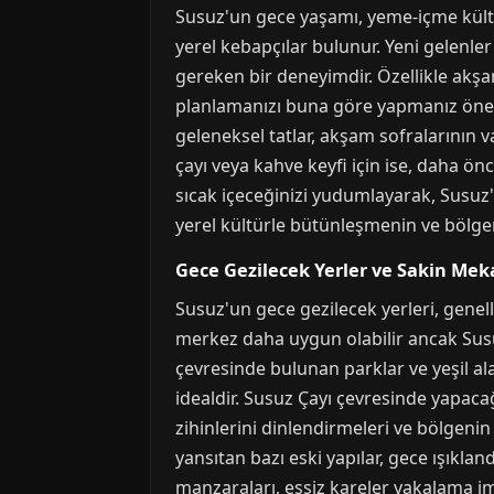
Susuz'un gece yaşamı, yeme-içme kültür
yerel kebapçılar bulunur. Yeni gelenle
gereken bir deneyimdir. Özellikle akşa
planlamanızı buna göre yapmanız önemli
geleneksel tatlar, akşam sofralarının va
çayı veya kahve keyfi için ise, daha ön
sıcak içeceğinizi yudumlayarak, Susuz'
yerel kültürle bütünleşmenin ve bölgen
Gece Gezilecek Yerler ve Sakin Mek
Susuz'un gece gezilecek yerleri, genell
merkez daha uygun olabilir ancak Susu
çevresinde bulunan parklar ve yeşil alan
idealdir. Susuz Çayı çevresinde yapacağ
zihinlerini dinlendirmeleri ve bölgenin 
yansıtan bazı eski yapılar, gece ışıklan
manzaraları, eşsiz kareler yakalama im