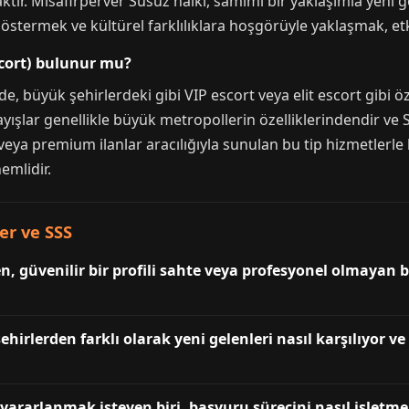
lmaktır. Misafirperver Susuz halkı, samimi bir yaklaşımla yeni
östermek ve kültürel farklılıklara hoşgörüyle yaklaşmak, etki
scort) bulunur mu?
de, büyük şehirlerdeki gibi VIP escort veya elit escort gibi ö
ışlar genellikle büyük metropollerin özelliklerindendir ve 
ya premium ilanlar aracılığıyla sunulan bu tip hizmetlerle 
emlidir.
ler ve SSS
n, güvenilir bir profili sahte veya profesyonel olmayan b
irlerden farklı olarak yeni gelenleri nasıl karşılıyor ve
yararlanmak isteyen biri, başvuru sürecini nasıl işletmel