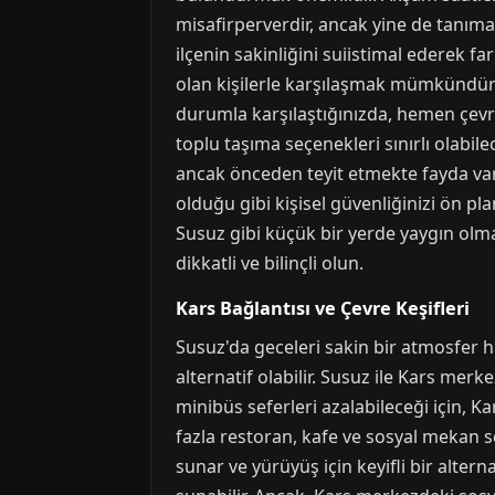
misafirperverdir, ancak yine de tanımadı
ilçenin sakinliğini suiistimal ederek fa
olan kişilerle karşılaşmak mümkündür;
durumla karşılaştığınızda, hemen çevr
toplu taşıma seçenekleri sınırlı olabi
ancak önceden teyit etmekte fayda var
olduğu gibi kişisel güvenliğinizi ön pl
Susuz gibi küçük bir yerde yaygın olma
dikkatli ve bilinçli olun.
Kars Bağlantısı ve Çevre Keşifleri
Susuz'da geceleri sakin bir atmosfer h
alternatif olabilir. Susuz ile Kars mer
minibüs seferleri azalabileceği için,
fazla restoran, kafe ve sosyal mekan seç
sunar ve yürüyüş için keyifli bir altern