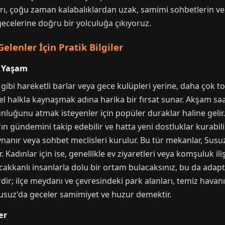
ı, çoğu zaman kalabalıklardan uzak, samimi sohbetlerin ve yıl
gecelerine doğru bir yolculuğa çıkıyoruz.
elenler İçin Pratik Bilgiler
l Yaşam
gibi hareketli barlar veya gece kulüpleri yerine, daha çok 
rel halkla kaynaşmak adına harika bir fırsat sunar. Akşam sa
nluğunu atmak isteyenler için popüler duraklar haline gelir.
'ın gündemini takip edebilir ve hatta yeni dostluklar kurabilir
nanır veya sohbet meclisleri kurulur. Bu tür mekanlar, Sus
. Kadınlar için ise, genellikle ev ziyaretleri veya komşuluk il
sıcakkanlı insanlarla dolu bir ortam bulacaksınız, bu da adapt
r; ilçe meydanı ve çevresindeki park alanları, temiz havanı
 Susuz'da geceler samimiyet ve huzur demektir.
er