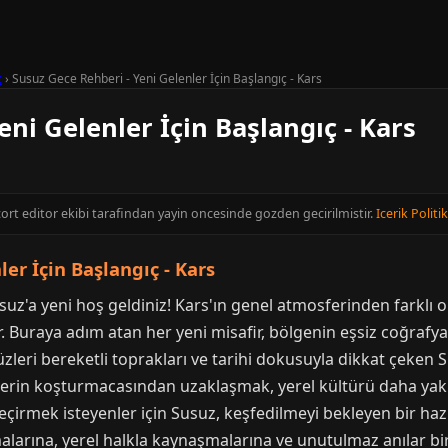
z
›
Susuz Gece Rehberi - Yeni Gelenler İçin Başlangıç - Kars
eni Gelenler İçin Başlangıç - Kars
cort editor ekibi tarafindan yayin oncesinde gozden gecirilmistir.
Icerik Politi
er İçin Başlangıç - Kars
suz'a yeni hoş geldiniz! Kars'ın genel atmosferinden farklı 
ir. Buraya adım atan her yeni misafir, bölgenin eşsiz coğrafya
zleri bereketli toprakları ve tarihi dokusuyla dikkat çeken 
rlerin koşturmacasından uzaklaşmak, yerel kültürü daha yak
eçirmek isteyenler için Susuz, keşfedilmeyi bekleyen bir hazi
alarına, yerel halkla kaynaşmalarına ve unutulmaz anılar bi