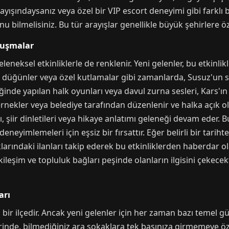
ayışındaysanız veya özel bir VIP escort deneyimi gibi farklı 
u bilmelisiniz. Bu tür arayışlar genellikle büyük şehirlere ö
luşmalar
neksel etkinliklerle de renklenir. Yeni gelenler, bu etkinlik
r, düğünler veya özel kutlamalar gibi zamanlarda, Susuz'un s
ğinde yapılan halk oyunları veya davul zurna sesleri, Kars'ın 
rnekler veya belediye tarafından düzenlenir ve halka açık olur
 şiir dinletileri veya hikaye anlatımı geleneği devam eder. B
eneyimlemeleri için eşsiz bir fırsattır. Eğer belirli bir tari
arındaki ilanları takip ederek bu etkinliklerden haberdar olab
kileşim ve topluluk bağları peşinde olanların ilgisini çekecek
arı
 bir ilçedir. Ancak yeni gelenler için her zaman bazı temel g
nde, bilmediğiniz ara sokaklara tek başınıza girmemeye öze